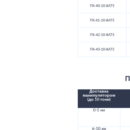
ПК-40-10-8АТ5
ПК-41-10-8АТ5
ПК-42-10-8АТ5
ПК-43-10-8АТ5
П
Доставка
манипулятором
(до 10 тонн)
0-5 км
6-10 км