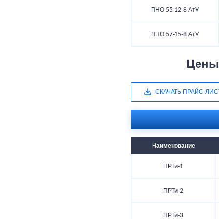
ПНО 55-12-8 АтV
ПНО 57-15-8 АтV
Цены
СКАЧАТЬ ПРАЙС-ЛИС
Наименование
ПРТм-1
ПРТм-2
ПРТм-3