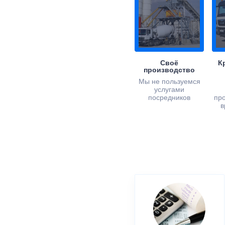
Своё
К
производство
Мы не пользуемся
услугами
посредников
пр
в