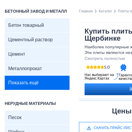
БЕТОННЫЙ ЗАВОД И МЕТАЛЛ
Главная
Каталог
Плиты 
Бетон товарный
Купить плит
Щербинке
Цементный раствор
Наиболее популярные ж
Эти плиты являются не
Цемент
элементом, который фо
Смотреть полностью
помещений или защища
5.0
Металлопрокат
Нас выбирают на
Гарант
Яндекс.Картах
качеств
Показать ещё
НЕРУДНЫЕ МАТЕРИАЛЫ
Цены
Песок
СКАЧАТЬ ПРАЙС-ЛИС