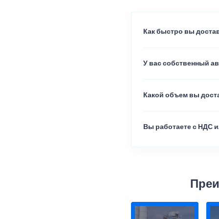
Как быстро вы достав
У вас собственный а
Какой объем вы доста
Вы работаете с НДС и
Преи