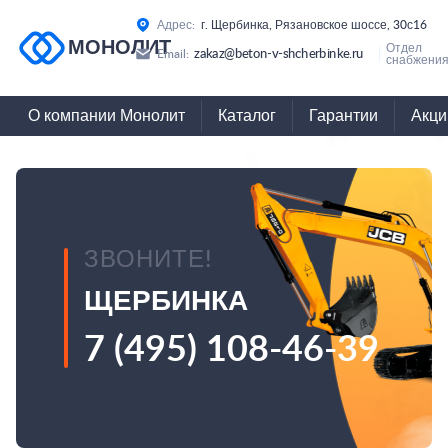
Адрес:
г. Щербинка, Рязановское шоссе, 30с16
МОНОЛИТ
Отдел
zakaz@beton-v-shcherbinke.ru
Email:
снабжения
О компании Монолит
Каталог
Гарантии
Акци
ЗВОНИТЕ!
ЩЕРБИНКА
7 (495) 108-46-39