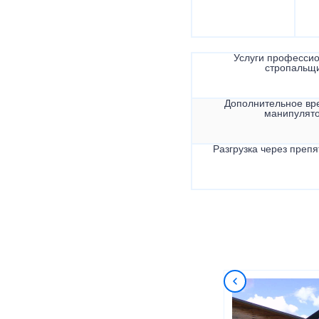
Услуги професси
стропальщ
Дополнительное вр
манипулят
Разгрузка через препя