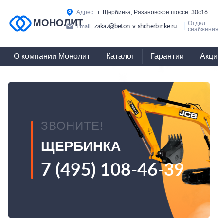
Адрес:
г. Щербинка, Рязановское шоссе, 30с16
МОНОЛИТ
Отдел
zakaz@beton-v-shcherbinke.ru
Email:
снабжения
О компании Монолит
Каталог
Гарантии
Акци
ЗВОНИТЕ!
ЩЕРБИНКА
7 (495) 108-46-39