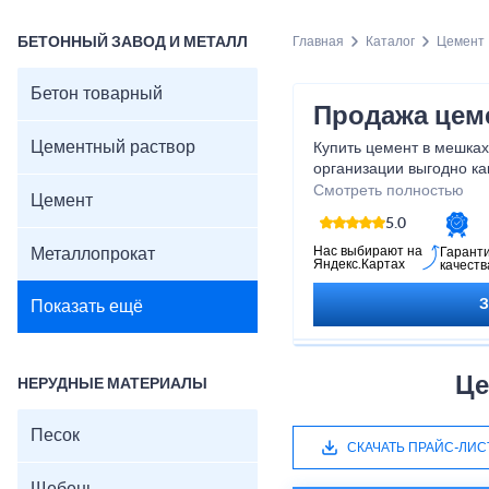
БЕТОННЫЙ ЗАВОД И МЕТАЛЛ
Главная
Каталог
Цемент
Бетон товарный
Продажа цем
Цементный раствор
Купить цемент в мешка
организации выгодно ка
юридическим лицам.
Смотреть полностью
Цемент
5.0
Нас выбирают на
Металлопрокат
Гарант
Яндекс.Картах
качеств
Показать ещё
Це
НЕРУДНЫЕ МАТЕРИАЛЫ
Песок
СКАЧАТЬ ПРАЙС-ЛИС