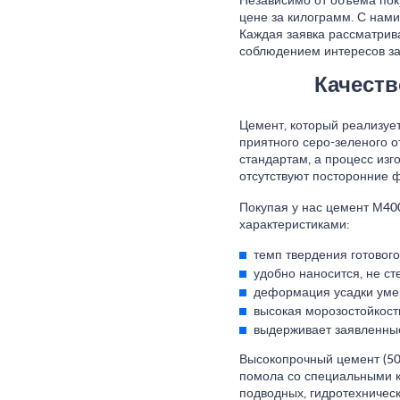
Независимо от объема пок
цене за килограмм. С нам
Каждая заявка рассматрив
соблюдением интересов за
Качеств
Цемент, который реализуе
приятного серо-зеленого о
стандартам, а процесс изг
отсутствуют посторонние 
Покупая у нас цемент М40
характеристиками:
темп твердения готового
удобно наносится, не сте
деформация усадки уме
высокая морозостойкост
выдерживает заявленные 
Высокопрочный цемент (50 к
помола со специальными к
подводных, гидротехничес