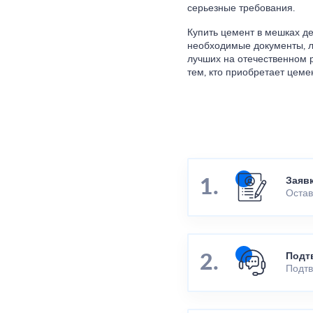
серьезные требования.
Купить цемент в мешках д
необходимые документы, л
лучших на отечественном 
тем, кто приобретает цемен
Заяв
Остав
Подт
Подтв