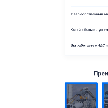
У вас собственный а
Какой объем вы доста
Вы работаете с НДС и
Преи