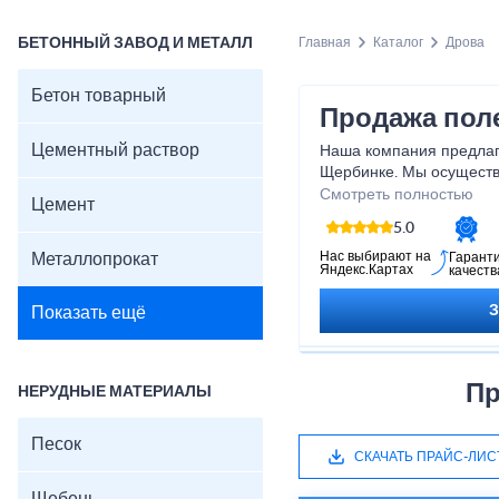
БЕТОННЫЙ ЗАВОД И МЕТАЛЛ
Главная
Каталог
Дрова
Бетон товарный
Продажа пол
Цементный раствор
Наша компания предлага
Щербинке. Мы осущест
производство высококач
Смотреть полностью
Цемент
с ГОСТ 3243-88. У нас 
5.0
обеспечивается их дос
по адресу заказчика.
Нас выбирают на
Металлопрокат
Гарант
Яндекс.Картах
качеств
Показать ещё
Пр
НЕРУДНЫЕ МАТЕРИАЛЫ
Песок
СКАЧАТЬ ПРАЙС-ЛИС