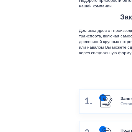
Недорого приобрести опто
нашей компании.
Зак
Доставка дров от произво
транспорта, включая само
древесиной крупных потреб
или навалом Вы можете сд
через специальную форму 
Заяв
Остав
Подт