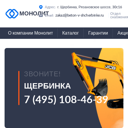
Адрес:
г. Щербинка, Рязановское шоссе, 30с16
МОНОЛИТ
Отдел
zakaz@beton-v-shcherbinke.ru
Email:
снабжения
О компании Монолит
Каталог
Гарантии
Акци
ЗВОНИТЕ!
ЩЕРБИНКА
7 (495) 108-46-39