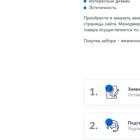
Интересный дизайн.
Эстетичность.
Приобрести и заказать зак
страницы сайта. Менеджер
товара осуществляется по 
Покупка забора – жизненн
Заяв
Остав
Подт
Подтв