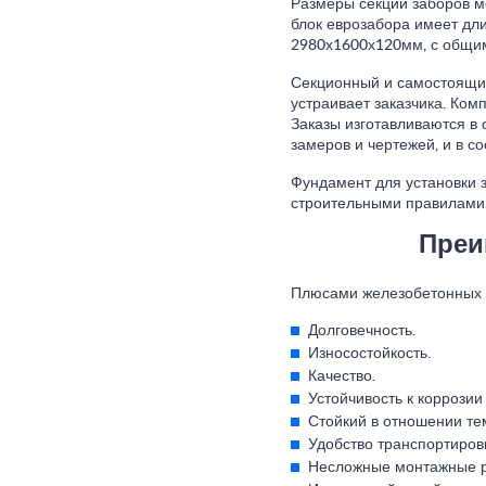
Размеры секций заборов м
блок еврозабора имеет дли
2980х1600х120мм, с общим
Секционный и самостоящий
устраивает заказчика. Ко
Заказы изготавливаются в
замеров и чертежей, и в с
Фундамент для установки 
строительными правилами
Преи
Плюсами железобетонных 
Долговечность.
Износостойкость.
Качество.
Устойчивость к коррози
Стойкий в отношении те
Удобство транспортиров
Несложные монтажные р