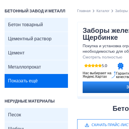
БЕТОННЫЙ ЗАВОД И МЕТАЛЛ
Главная
Каталог
Заборы
Бетон товарный
Заборы желе
Щербинке
Цементный раствор
Покупка и установка ог
необходимостью для об
Цемент
промышленных территор
Смотреть полностью
забор в Щербинке можн
5.0
Металлопрокат
приемлемым ценам. Сот
необходимое количество
Нас выбирают на
Гарант
Яндекс.Картах
качеств
определиться с дизайно
Показать ещё
НЕРУДНЫЕ МАТЕРИАЛЫ
Бето
Песок
СКАЧАТЬ ПРАЙС-ЛИС