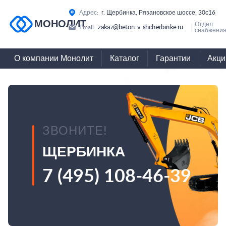
Адрес:
г. Щербинка, Рязановское шоссе, 30с16
МОНОЛИТ
Отдел
zakaz@beton-v-shcherbinke.ru
Email:
снабжения
О компании Монолит
Каталог
Гарантии
Акци
ЗВОНИТЕ!
ЩЕРБИНКА
7 (495) 108-46-39