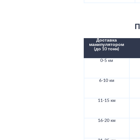
П
Доставка
манипулятором
(до 10 тонн)
0-5 км
6-10 км
11-15 км
16-20 км