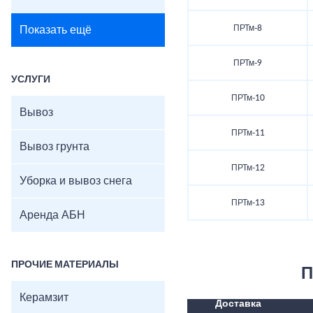
ПРТм-8
Показать ещё
ПРТм-9
УСЛУГИ
ПРТм-10
Вывоз
ПРТм-11
Вывоз грунта
ПРТм-12
Уборка и вывоз снега
ПРТм-13
Аренда АБН
ПРОЧИЕ МАТЕРИАЛЫ
П
Керамзит
Доставка