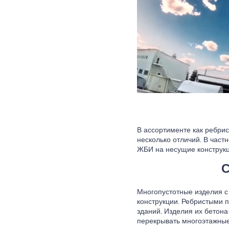
В ассортименте как ребрис
несколько отличий. В част
ЖБИ на несущие конструкц
С
Многопустотные изделия с
конструкции. Ребристыми 
зданий. Изделия их бетон
перекрывать многоэтажные