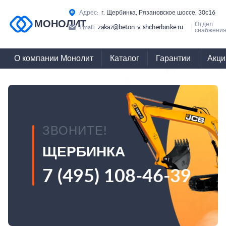
Адрес:
г. Щербинка, Рязановское шоссе, 30с16
МОНОЛИТ
Отдел
zakaz@beton-v-shcherbinke.ru
Email:
снабжения
О компании Монолит
Каталог
Гарантии
Акци
ЗВОНИТЕ!
ЩЕРБИНКА
7 (495) 108-46-39