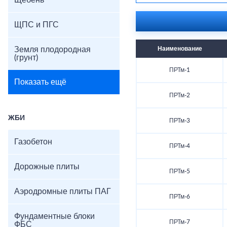
Щебень
ЩПС и ПГС
Земля плодородная
Наименование
(грунт)
ПРТм-1
Показать ещё
ПРТм-2
ЖБИ
ПРТм-3
Газобетон
ПРТм-4
Дорожные плиты
ПРТм-5
Аэродромные плиты ПАГ
ПРТм-6
Фундаментные блоки
ПРТм-7
ФБС