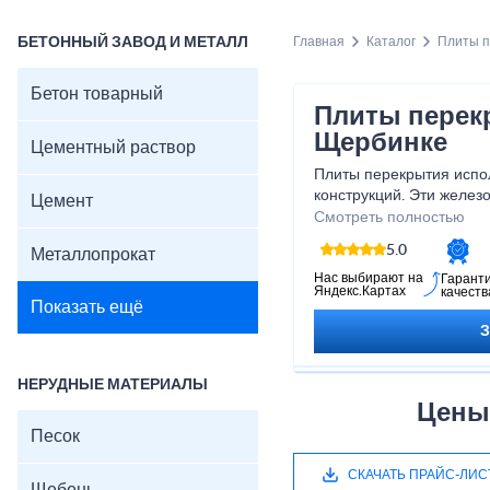
БЕТОННЫЙ ЗАВОД И МЕТАЛЛ
Главная
Каталог
Плиты 
Бетон товарный
Плиты перек
Щербинке
Цементный раствор
Плиты перекрытия испо
конструкций. Эти желез
Цемент
применятся в постройка
Смотреть полностью
нашей компании в Щерб
5.0
Металлопрокат
жб ребристые плиты ПГ
Нас выбирают на
Гарант
Яндекс.Картах
качеств
Показать ещё
НЕРУДНЫЕ МАТЕРИАЛЫ
Цены
Песок
СКАЧАТЬ ПРАЙС-ЛИС