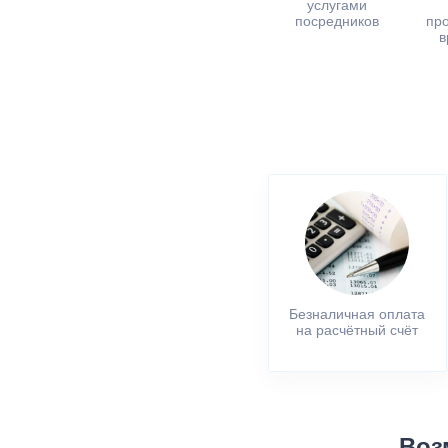
услугами
посредников
пр
в
Безналичная оплата
на расчётный счёт
Воз