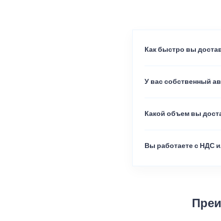
Как быстро вы достав
У вас собственный а
Какой объем вы доста
Вы работаете с НДС и
Преи