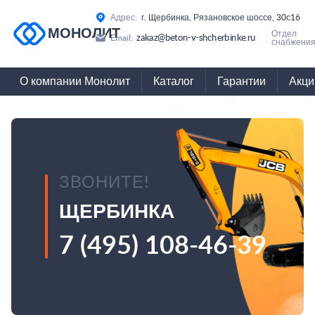
Адрес:
г. Щербинка, Рязановское шоссе, 30с16
МОНОЛИТ
Отдел
zakaz@beton-v-shcherbinke.ru
Email:
снабжения
О компании Монолит
Каталог
Гарантии
Акци
ЗВОНИТЕ!
ЩЕРБИНКА
7 (495) 108-46-39