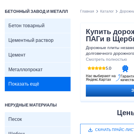
БЕТОННЫЙ ЗАВОД И МЕТАЛЛ
Главная
Каталог
Дорожны
Бетон товарный
Купить доро
ПАГи в Щерб
Цементный раствор
Дорожные плиты незаме
долговечного дорожного
Цемент
предприятие «Монолит»
Смотреть полностью
дорожных плит разного 
5.0
Металлопрокат
соответствии с технол
ГОСТов.
Нас выбирают на
Гарант
Яндекс.Картах
качеств
Показать ещё
НЕРУДНЫЕ МАТЕРИАЛЫ
Цены
Песок
СКАЧАТЬ ПРАЙС-ЛИС