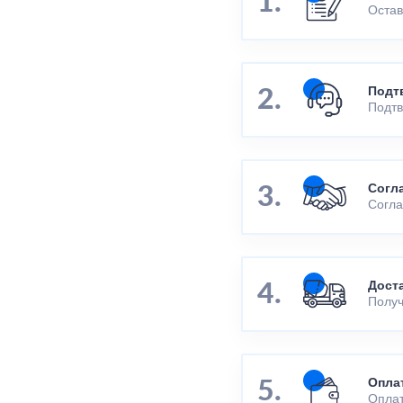
Остав
Подт
Подтв
Согл
Согла
Дост
Получ
Опла
Оплат