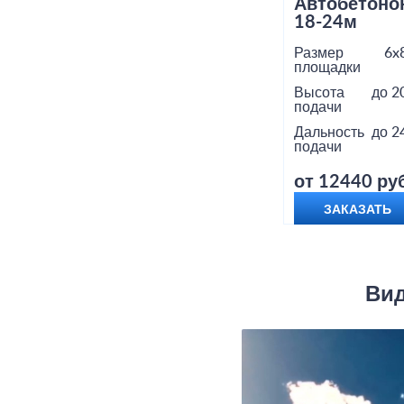
Автобетоно
18-24м
Размер
6x
площадки
Высота
до 2
подачи
Дальность
до 2
подачи
от 12440 руб
ЗАКАЗАТЬ
Вид