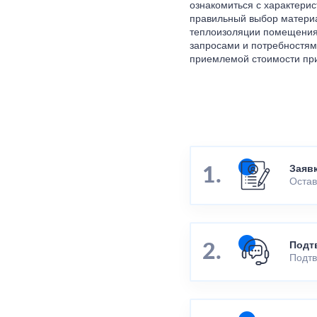
ознакомиться с характери
правильный выбор материа
теплоизоляции помещения. 
запросами и потребностям
приемлемой стоимости при
Заяв
Остав
Подт
Подтв