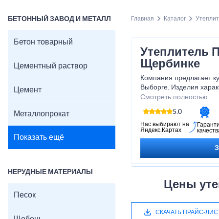
БЕТОННЫЙ ЗАВОД И МЕТАЛЛ
Главная
Каталог
Утеплит
Бетон товарный
Утеплитель П
Щербинке
Цементный раствор
Компания предлагает ку
Выборге. Изделия хара
Цемент
качественными показате
Смотреть полностью
Спешите оформить заказ
5.0
Металлопрокат
ограничено. Работы по 
предполагают значител
Нас выбирают на
Гарант
Яндекс.Картах
качеств
Показать ещё
НЕРУДНЫЕ МАТЕРИАЛЫ
Цены уте
Песок
СКАЧАТЬ ПРАЙС-ЛИС