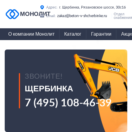
Адрес:
г. Щербинка, Рязановское шоссе, 30с16
МОНОЛИТ
Отдел
zakaz@beton-v-shcherbinke.ru
Email:
снабжения
О компании Монолит
Каталог
Гарантии
Акци
ЗВОНИТЕ!
ЩЕРБИНКА
7 (495) 108-46-39