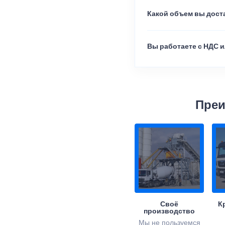
Какой объем вы доста
Вы работаете с НДС и
Преи
Своё
К
производство
Мы не пользуемся