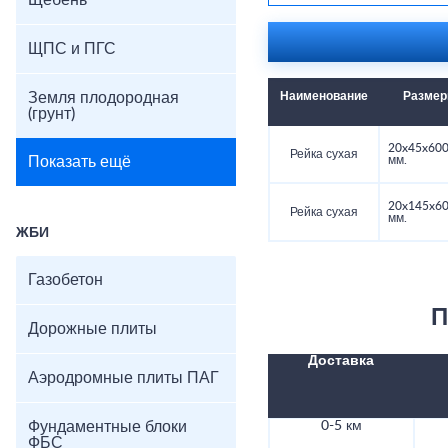
Щебень
ЩПС и ПГС
Земля плодородная
Наименование
Разме
(грунт)
20x45x60
Рейка сухая
Показать ещё
мм.
20x145x6
Рейка сухая
мм.
ЖБИ
Газобетон
П
Дорожные плиты
Доставка
Аэродромные плиты ПАГ
Фундаментные блоки
0-5 км
ФБС