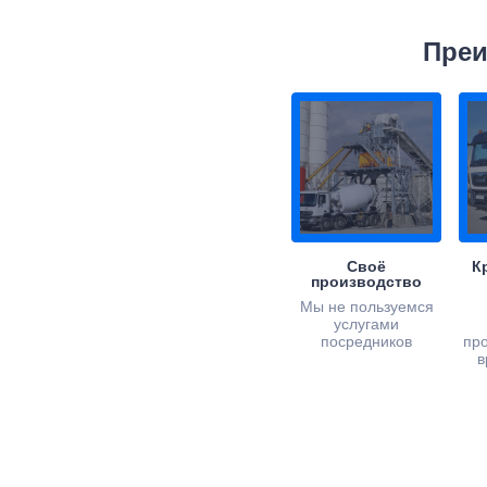
Преи
Своё
К
производство
Мы не пользуемся
услугами
посредников
пр
в