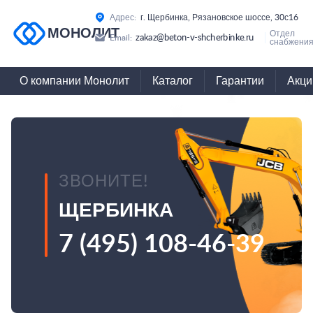
Адрес:
г. Щербинка, Рязановское шоссе, 30с16
МОНОЛИТ
Отдел
zakaz@beton-v-shcherbinke.ru
Email:
снабжения
О компании Монолит
Каталог
Гарантии
Акци
ЗВОНИТЕ!
ЩЕРБИНКА
7 (495) 108-46-39