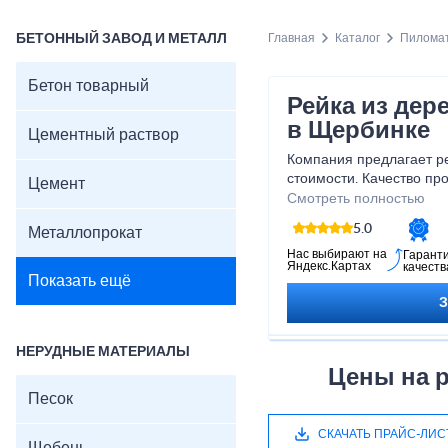
БЕТОННЫЙ ЗАВОД И МЕТАЛЛ
Главная
Каталог
Пилома
Бетон товарный
Рейка из дер
в Щербинке
Цементный раствор
Компания предлагает ре
стоимости. Качество пр
Цемент
приобретения и доставк
Смотреть полностью
гарантированы. На оте
5.0
Металлопрокат
представлен широкий а
Немаловажное место от
Нас выбирают на
Гарант
Яндекс.Картах
качеств
производным. Особым с
Показать ещё
пользуются рейки из де
НЕРУДНЫЕ МАТЕРИАЛЫ
Цены на р
Песок
СКАЧАТЬ ПРАЙС-ЛИС