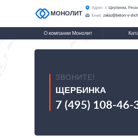
Адрес:
г. Щербинка, Ряза
МОНОЛИТ
zakaz@beton-v-shch
Email:
О компании Монолит
Кат
ЗВОНИТЕ!
ЩЕРБИНКА
7 (495) 108-46-