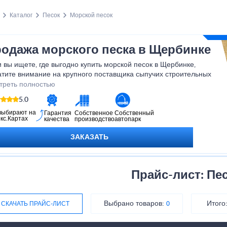
Каталог
Песок
Морской песок
одажа морского песка в Щербинке
 вы ищете, где выгодно купить морской песок в Щербинке,
атите внимание на крупного поставщика сыпучих строительных
ериалов – компанию Монолит.
треть полностью
реализуем строительный песок разных видов: карьерный,
5.0
ый, намывной (мытый), кварцевый, речной, морской – оптом и в
ницу напрямую из карьеров. Работаем с физическими и
выбирают на
Гарантия
Собственное
Собственный
кс.Картах
качества
производство
автопарк
ическими лицами, в том числе по системе ЭДО. Доставка –
ственным транспортом компании в кратчайшие сроки на объект
ЗАКАЗАТЬ
зчика.
этапы заказа и отгрузки сопровождает опытный менеджер,
орый ответит на возникающие вопросы и поможет с расчетом
имальных объемов по выгодным ценам.
Прайс-лист: Пе
ашем прайс-листе представлены самые популярные виды
ительного песка.
Выбрано товаров:
Итого
СКАЧАТЬ ПРАЙС-ЛИСТ
0