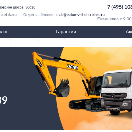
7 (495) 10
новское шоссе, 30с16
erbinke.ru
snab@beton-v-shcherbinke.ru
Отдел снабжения:
Ежедневно с 9:00
алог
Гарантии
Ак
39