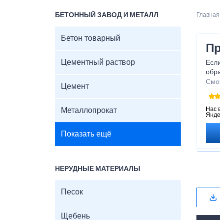
БЕТОННЫЙ ЗАВОД И МЕТАЛЛ
Главная
Бетон товарный
Пр
Цементный раствор
Если
обр
мат
Смо
Цемент
Мы 
сеян
роз
Нас 
Металлопрокат
Янде
юрид
соб
Показать ещё
зака
Все 
кот
опт
НЕРУДНЫЕ МАТЕРИАЛЫ
В н
стро
Песок
Щебень