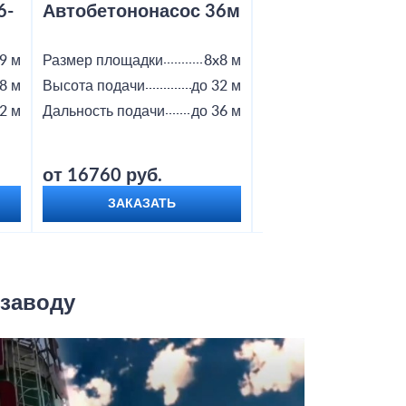
6-
Автобетононасос 36м
Автобетононас
9 м
Размер площадки
8x8 м
Размер площадки
8 м
Высота подачи
до 32 м
Высота подачи
2 м
Дальность подачи
до 36 м
Дальность подачи
от 16760 руб.
от 18800 руб.
ЗАКАЗАТЬ
ЗАКАЗАТЬ
 заводу