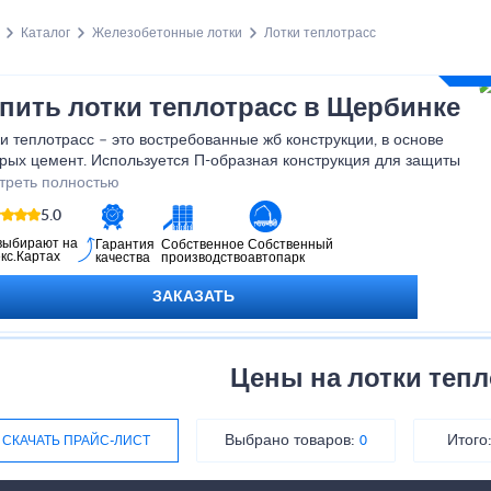
Каталог
Железобетонные лотки
Лотки теплотрасс
пить лотки теплотрасс в Щербинке
и теплотрасс – это востребованные жб конструкции, в основе
рых цемент. Используется П-образная конструкция для защиты
мунальных и промышленных трубопроводов от воздействия
треть полностью
анических нагрузок и повреждений в последствии перепадов
5.0
ератур и под влиянием влаги.
выбирают на
Гарантия
Собственное
Собственный
кс.Картах
качества
производство
автопарк
ЗАКАЗАТЬ
Цены на лотки тепл
Выбрано товаров:
Итого
СКАЧАТЬ ПРАЙС-ЛИСТ
0