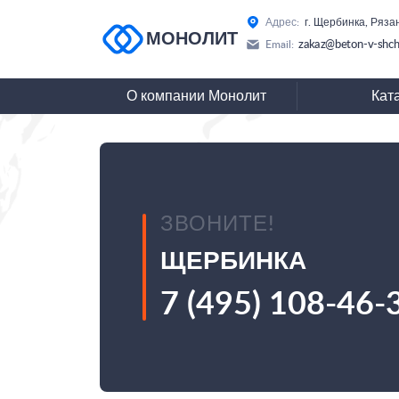
Адрес:
г. Щербинка, Ряза
МОНОЛИТ
zakaz@beton-v-shch
Email:
О компании Монолит
Кат
ЗВОНИТЕ!
ЩЕРБИНКА
7 (495) 108-46-