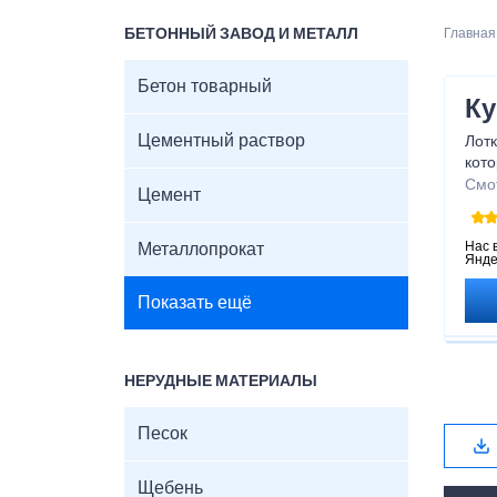
БЕТОННЫЙ ЗАВОД И МЕТАЛЛ
Главная
Бетон товарный
Ку
Цементный раствор
Лотк
кото
ком
Смо
Цемент
мех
темп
Нас 
Металлопрокат
Янде
Показать ещё
НЕРУДНЫЕ МАТЕРИАЛЫ
Песок
Щебень