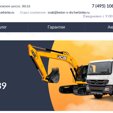
7 (495) 10
новское шоссе, 30с16
erbinke.ru
snab@beton-v-shcherbinke.ru
Отдел снабжения:
Ежедневно с 9:00
алог
Гарантии
Ак
39