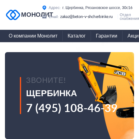
Адрес:
г. Щербинка, Рязановское шоссе, 30с16
МОНОЛИТ
Отдел
zakaz@beton-v-shcherbinke.ru
Email:
снабжения
О компании Монолит
Каталог
Гарантии
Акци
ЗВОНИТЕ!
ЩЕРБИНКА
7 (495) 108-46-39