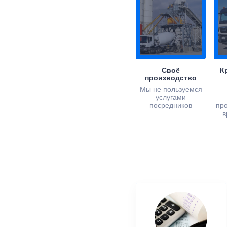
Своё
К
производство
Мы не пользуемся
услугами
посредников
пр
в