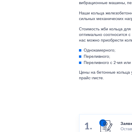
вибрационные машины, пер
Наши кольца железобетонн
сильных механических нагр
Стоимость жби кольца для 
оптимально соотносится с 
нас можно приобрести коль
Однокамерного;
Переливного;
Переливного с 2-мя или
Цены на бетонные кольца у
прайс-листе.
Заяв
Остав