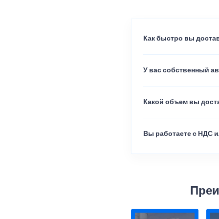
Как быстро вы достав
У вас собственный а
Какой объем вы доста
Вы работаете с НДС и
Преи