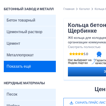
БЕТОННЫЙ ЗАВОД И МЕТАЛЛ
Главная
Каталог
Кольца 
Бетон товарный
Кольца бетон
Щербинке
Цементный раствор
Жб кольца для колодце
организации коммуника
Цемент
водоотводных, канализ
Смотреть полностью
комплексов, бетонных р
5.0
Металлопрокат
Нас выбирают на
Гарант
Яндекс.Картах
качеств
Показать ещё
НЕРУДНЫЕ МАТЕРИАЛЫ
Цен
Песок
СКАЧАТЬ ПРАЙС-ЛИС