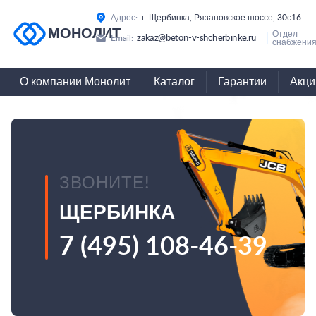
Адрес:
г. Щербинка, Рязановское шоссе, 30с16
МОНОЛИТ
Отдел
zakaz@beton-v-shcherbinke.ru
Email:
снабжения
О компании Монолит
Каталог
Гарантии
Акци
ЗВОНИТЕ!
ЩЕРБИНКА
7 (495) 108-46-39