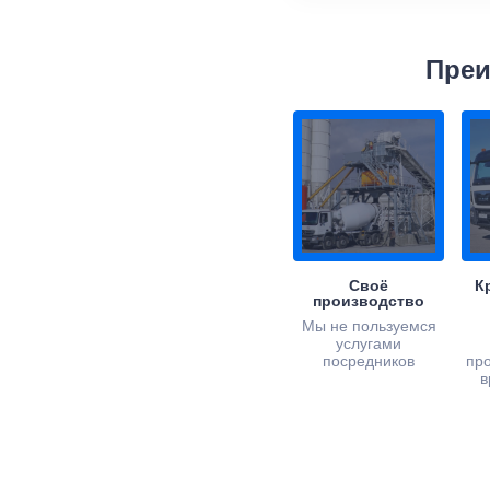
Преи
Своё
К
производство
Мы не пользуемся
услугами
посредников
пр
в