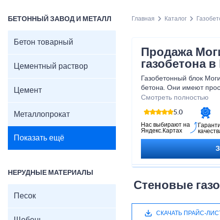
БЕТОННЫЙ ЗАВОД И МЕТАЛЛ
Главная
Каталог
Газобет
Бетон товарный
Продажа Мог
газобетона в
Цементный раствор
Газобетонный блок Моги
бетона. Они имеют прос
Цемент
обладают высокой тепло
Смотреть полностью
преимущество перед др
5.0
Металлопрокат
Нас выбирают на
Гарант
Яндекс.Картах
качеств
Показать ещё
НЕРУДНЫЕ МАТЕРИАЛЫ
Стеновые газ
Песок
СКАЧАТЬ ПРАЙС-ЛИС