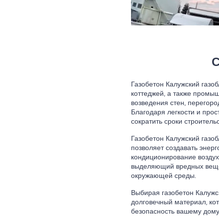
С
Газобетон Калужский газоб
коттеджей, а также промы
возведения стен, перегоро
Благодаря легкости и прос
сократить сроки строитель
Газобетон Калужский газо
позволяет создавать энер
кондиционирование воздуха
выделяющий вредных вещес
окружающей среды.
Выбирая газобетон Калужск
долговечный материал, ко
безопасность вашему дому