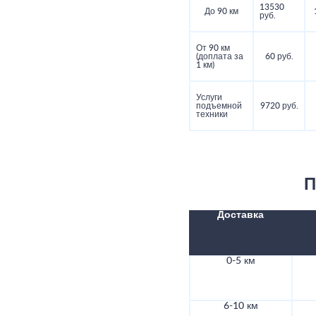
13530
До 90 км
руб.
От 90 км
(доплата за
60 руб.
1 км)
Услуги
подъемной
9720 руб.
техники
П
Доставка
0-5 км
6-10 км