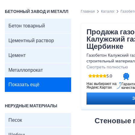
БЕТОННЫЙ ЗАВОД И МЕТАЛЛ
Главная
Каталог
Газобет
Бетон товарный
Продажа газ
Калужский га
Цементный раствор
Щербинке
Цемент
Газобетон Калужский га
строительный материал,
строительства различны
Смотреть полностью
Металлопрокат
уникальным свойствам, 
5.0
обеспечивает прочность
конструкций.
Нас выбирают на
Показать ещё
Гарант
Яндекс.Картах
качеств
НЕРУДНЫЕ МАТЕРИАЛЫ
Стеновые 
Песок