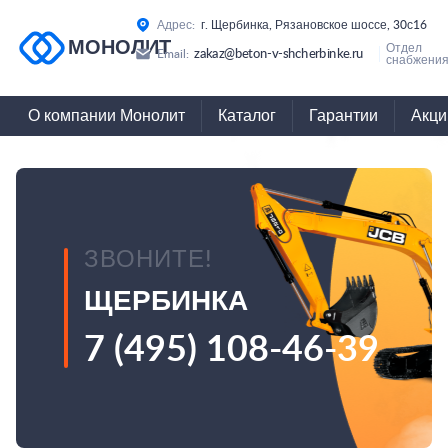
Адрес:
г. Щербинка, Рязановское шоссе, 30с16
МОНОЛИТ
Отдел
zakaz@beton-v-shcherbinke.ru
Email:
снабжения
О компании Монолит
Каталог
Гарантии
Акци
ЗВОНИТЕ!
ЩЕРБИНКА
7 (495) 108-46-39