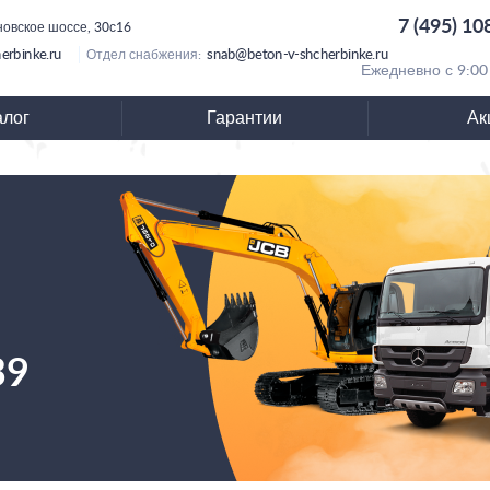
7 (495) 10
новское шоссе, 30с16
erbinke.ru
snab@beton-v-shcherbinke.ru
Отдел снабжения:
Ежедневно с 9:00
алог
Гарантии
Ак
39