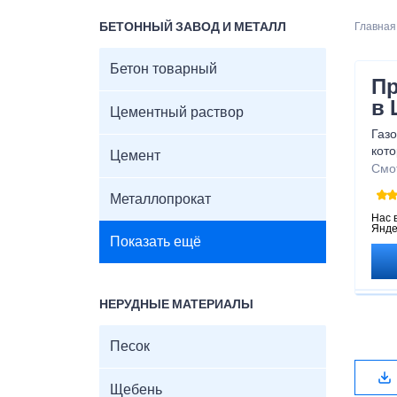
БЕТОННЫЙ ЗАВОД И МЕТАЛЛ
Главная
Бетон товарный
Пр
в 
Цементный раствор
Газо
кото
Цемент
Благ
Смо
обес
Металлопрокат
Нас 
Янде
Показать ещё
НЕРУДНЫЕ МАТЕРИАЛЫ
Песок
Щебень