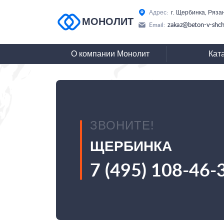
Адрес:
г. Щербинка, Ряза
МОНОЛИТ
zakaz@beton-v-shch
Email:
О компании Монолит
Кат
ЗВОНИТЕ!
ЩЕРБИНКА
7 (495) 108-46-