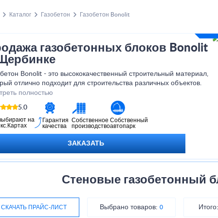
Каталог
Газобетон
Газобетон Bonolit
одажа газобетонных блоков Bonolit
Щербинке
бетон Bonolit - это высококачественный строительный материал,
рый отлично подходит для строительства различных объектов.
одаря своим уникальным свойствам, газобетон Bonolit
треть полностью
печивает прочность, надежность и долговечность конструкций.
5.0
выбирают на
Гарантия
Собственное
Собственный
кс.Картах
качества
производство
автопарк
ЗАКАЗАТЬ
Стеновые газобетонный б
Выбрано товаров:
Итого
СКАЧАТЬ ПРАЙС-ЛИСТ
0