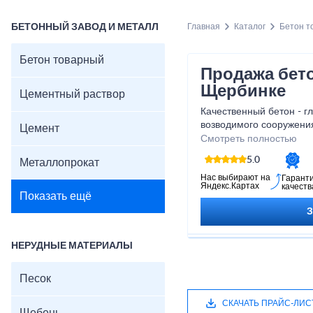
БЕТОННЫЙ ЗАВОД И МЕТАЛЛ
Главная
Каталог
Бетон т
Бетон товарный
Продажа бет
Щербинке
Цементный раствор
Качественный бетон - г
возводимого сооружени
Цемент
для строительства, пре
Смотреть полностью
доставкой по Щербинке
5.0
Металлопрокат
время суток прямо с зав
Нас выбирают на
Гарант
Яндекс.Картах
качеств
Показать ещё
НЕРУДНЫЕ МАТЕРИАЛЫ
Песок
СКАЧАТЬ ПРАЙС-ЛИС