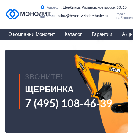
Адрес:
г. Щербинка, Рязановское шоссе, 30с16
МОНОЛИТ
Отдел
zakaz@beton-v-shcherbinke.ru
Email:
снабжения
О компании Монолит
Каталог
Гарантии
Акци
ЗВОНИТЕ!
ЩЕРБИНКА
7 (495) 108-46-39