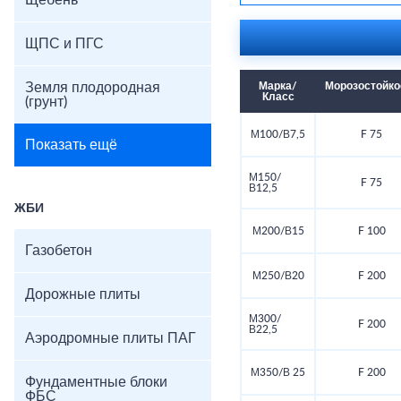
Щебень
ЩПС и ПГС
Земля плодородная
Марка/
Морозостойко
Класс
(грунт)
М100/В7,5
F 75
Показать ещё
М150/
F 75
В12,5
ЖБИ
М200/В15
F 100
Газобетон
М250/В20
F 200
Дорожные плиты
М300/
F 200
В22,5
Аэродромные плиты ПАГ
М350/В 25
F 200
Фундаментные блоки
ФБС