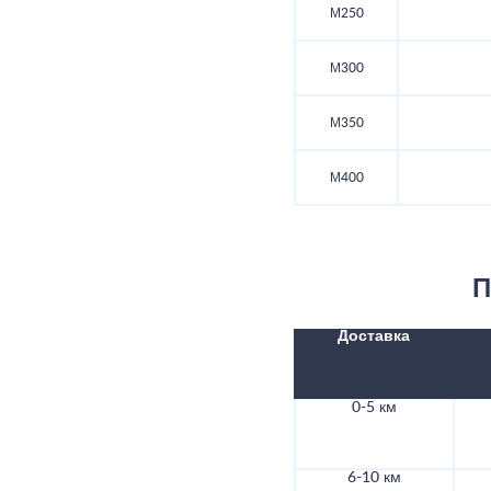
М250
М300
М350
М400
П
Доставка
0-5 км
6-10 км