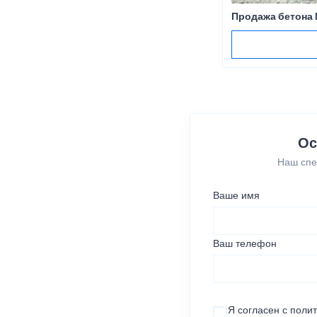
Продажа бетона 
Ос
Наш спе
Ваше имя
Ваш телефон
Я согласен с
поли