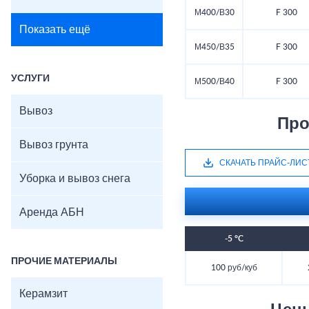
М400/В30
F 300
Показать ещё
М450/В35
F 300
УСЛУГИ
М500/В40
F 300
Вывоз
Про
Вывоз грунта
СКАЧАТЬ ПРАЙС-ЛИС
Уборка и вывоз снега
Аренда АБН
-5 °C
ПРОЧИЕ МАТЕРИАЛЫ
100 руб/куб
Керамзит