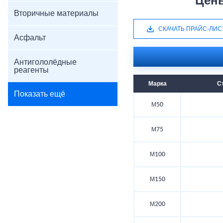
Цен
Вторичные материалы
СКАЧАТЬ ПРАЙС-ЛИС
Асфальт
Антигололёдные
реагенты
Марка
С
Показать ещё
М50
М75
М100
М150
М200